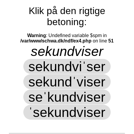
Klik på den rigtige
betoning:
Warning
: Undefined variable $spm in
/var/www/schwa.dk/ndf/ex4.php
on line
51
sekundviser
sekundviˈser
sekundˈviser
seˈkundviser
ˈsekundviser